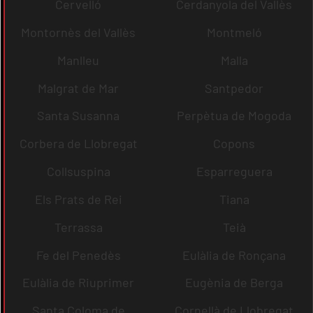
Cervelló
Cerdanyola del Vallès
Montornès del Vallès
Montmeló
Manlleu
Malla
Malgrat de Mar
Santpedor
Santa Susanna
Perpètua de Mogoda
Corbera de Llobregat
Copons
Collsuspina
Esparreguera
Els Prats de Rei
Tiana
Terrassa
Teià
Fe del Penedès
Eulàlia de Ronçana
Eulàlia de Riuprimer
Eugènia de Berga
Santa Coloma de
Cornellà de Llobregat