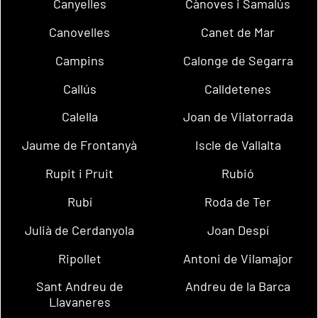
Canyelles
Cànoves i Samalús
Canovelles
Canet de Mar
Campins
Calonge de Segarra
Callús
Calldetenes
Calella
Joan de Vilatorrada
Jaume de Frontanyà
Iscle de Vallalta
Rupit i Pruit
Rubió
Rubí
Roda de Ter
Julià de Cerdanyola
Joan Despí
Ripollet
Antoni de Vilamajor
Sant Andreu de
Andreu de la Barca
Llavaneres