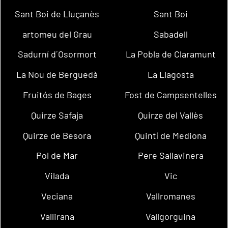
Sant Boi de Lluçanès
Sant Boi
artomeu del Grau
Sabadell
Sadurní d´Osormort
La Pobla de Claramunt
La Nou de Berguedà
La Llagosta
Fruitós de Bages
Fost de Campsentelles
Quirze Safaja
Quirze del Vallès
Quirze de Besora
Quintí de Mediona
Pol de Mar
Pere Sallavinera
Vilada
Vic
Veciana
Vallromanes
Vallirana
Vallgorguina