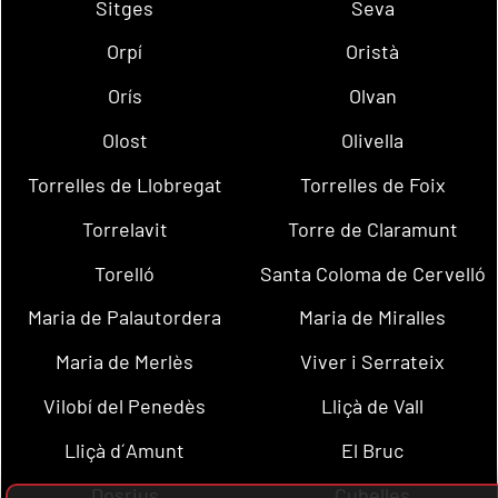
Sitges
Seva
Orpí
Oristà
Orís
Olvan
Olost
Olivella
Torrelles de Llobregat
Torrelles de Foix
Torrelavit
Torre de Claramunt
Torelló
Santa Coloma de Cervelló
Maria de Palautordera
Maria de Miralles
Maria de Merlès
Viver i Serrateix
Vilobí del Penedès
Lliçà de Vall
Lliçà d´Amunt
El Bruc
Dosrius
Cubelles