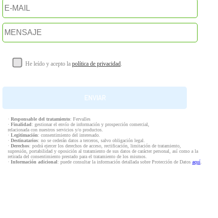
He leído y acepto la
política de privacidad
.
·
Responsable del tratamiento
: Fervalles
·
Finalidad
: gestionar el envío de información y prospección comercial,
relacionada con nuestros servicios y/o productos.
·
Legitimación
: consentimiento del interesado.
·
Destinatarios
: no se cederán datos a terceros, salvo obligación legal.
·
Derechos
: podrá ejercer los derechos de acceso, rectificación, limitación de tratamiento,
supresión, portabilidad y oposición al tratamiento de sus datos de carácter personal, así como a la
retirada del consentimiento prestado para el tratamiento de los mismos.
·
Información adicional
: puede consultar la información detallada sobre Protección de Datos
aquí
.