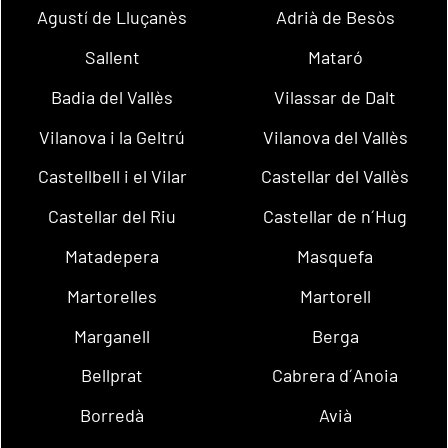
Agustí de Lluçanès
Adrià de Besòs
Sallent
Mataró
Badia del Vallès
Vilassar de Dalt
Vilanova i la Geltrú
Vilanova del Vallès
Castellbell i el Vilar
Castellar del Vallès
Castellar del Riu
Castellar de n´Hug
Matadepera
Masquefa
Martorelles
Martorell
Marganell
Berga
Bellprat
Cabrera d´Anoia
Borredà
Avià