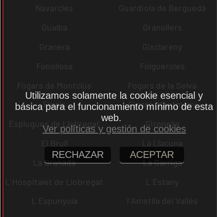
Navarcles
Guardiola de Berguedà
Gualba
Granollers
Granera
Gisclareny
Fonollosa
Folgueroles
Fogars de Montclús
Fogars de la Selva
Utilizamos solamente la cookie esencial y
Fígols
Figaró-Montmany
básica para el funcionamiento mínimo de esta
web.
Esplugues de Llobregat
Gironella
Ver políticas y gestión de cookies
El Brull
La Llacuna
RECHAZAR
ACEPTAR
La Granada
La Garriga
L´Hospitalet de Llobregat
L´Estany
L´Espunyola
l´Ametlla del Vallès