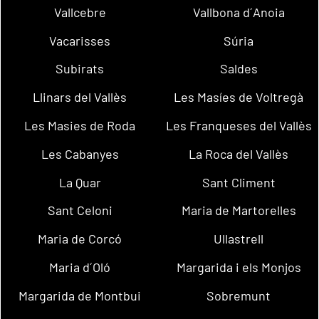
Vallcebre
Vallbona d´Anoia
Vacarisses
Súria
Subirats
Saldes
Llinars del Vallès
Les Masíes de Voltregà
Les Masies de Roda
Les Franqueses del Vallès
Les Cabanyes
La Roca del Vallès
La Quar
Sant Climent
Sant Celoni
Maria de Martorelles
Maria de Corcó
Ullastrell
Maria d´Oló
Margarida i els Monjos
Margarida de Montbui
Sobremunt