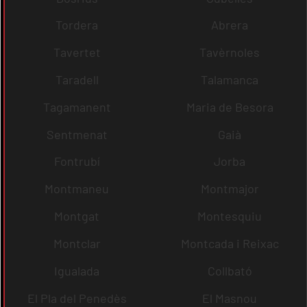
Tordera
Abrera
Tavertet
Tavèrnoles
Taradell
Talamanca
Tagamanent
Maria de Besora
Sentmenat
Gaià
Fontrubí
Jorba
Montmaneu
Montmajor
Montgat
Montesquiu
Montclar
Montcada i Reixac
Igualada
Collbató
El Pla del Penedès
El Masnou