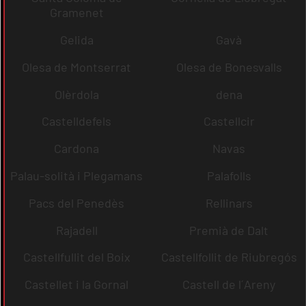
Gramenet
Gelida
Gavà
Olesa de Montserrat
Olesa de Bonesvalls
Olèrdola
dena
Castelldefels
Castellcir
Cardona
Navas
Palau-solità i Plegamans
Palafolls
Pacs del Penedès
Rellinars
Rajadell
Premià de Dalt
Castellfullit del Boix
Castellfollit de Riubregós
Castellet i la Gornal
Castell de l´Areny