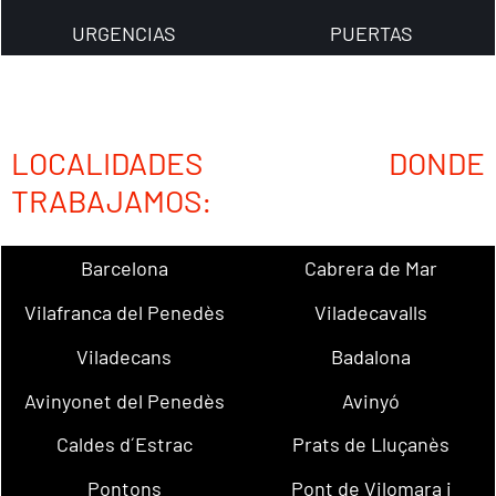
URGENCIAS
PUERTAS
LOCALIDADES DONDE
TRABAJAMOS:
Barcelona
Cabrera de Mar
Vilafranca del Penedès
Viladecavalls
Viladecans
Badalona
Avinyonet del Penedès
Avinyó
Caldes d´Estrac
Prats de Lluçanès
Pontons
Pont de Vilomara i