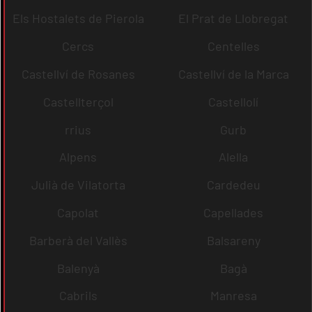
Els Hostalets de Pierola
El Prat de Llobregat
Cercs
Centelles
Castellví de Rosanes
Castellví de la Marca
Castellterçol
Castellolí
rrius
Gurb
Alpens
Alella
Julià de Vilatorta
Cardedeu
Capolat
Capellades
Barberà del Vallès
Balsareny
Balenyà
Bagà
Cabrils
Manresa