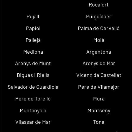
Rocafort
Pujalt
Puigdàlber
Papiol
Palma de Cervelló
Pallejà
Moià
Mediona
Argentona
Arenys de Munt
Arenys de Mar
Bigues i Riells
Vicenç de Castellet
Salvador de Guardiola
Pere de Vilamajor
Pere de Torelló
Mura
Muntanyola
Montseny
Vilassar de Mar
Tona