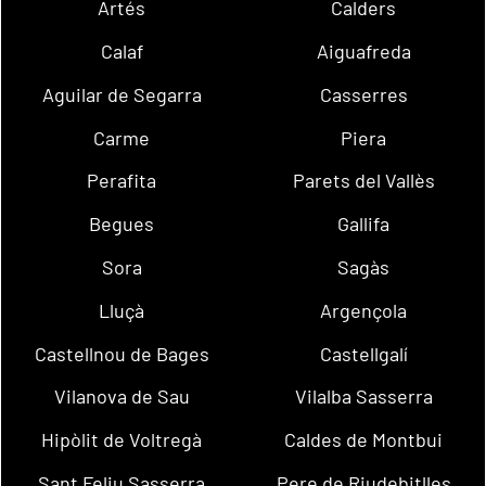
Artés
Calders
Calaf
Aiguafreda
Aguilar de Segarra
Casserres
Carme
Piera
Perafita
Parets del Vallès
Begues
Gallifa
Sora
Sagàs
Lluçà
Argençola
Castellnou de Bages
Castellgalí
Vilanova de Sau
Vilalba Sasserra
Hipòlit de Voltregà
Caldes de Montbui
Sant Feliu Sasserra
Pere de Riudebitlles