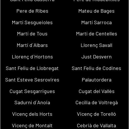
Pere de Ribes
Mateu de Bages
Martí Sesgueioles
Martí Sarroca
Martí de Tous
Martí de Centelles
Martí d´Albars
Llorenç Savall
Llorenç d´Hortons
Just Desvern
Sant Feliu de Llobregat
Sant Feliu de Codines
Sant Esteve Sesrovires
Palautordera
Cugat Sesgarrigues
Cugat del Vallès
Sadurní d´Anoia
Cecília de Voltregà
Vicenç dels Horts
Vicenç de Torelló
Vicenç de Montalt
Cebrià de Vallalta