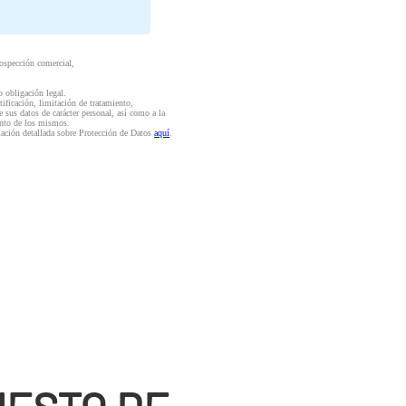
rospección comercial,
o obligación legal.
ctificación, limitación de tratamiento,
e sus datos de carácter personal, así como a la
iento de los mismos.
mación detallada sobre Protección de Datos
aquí
.