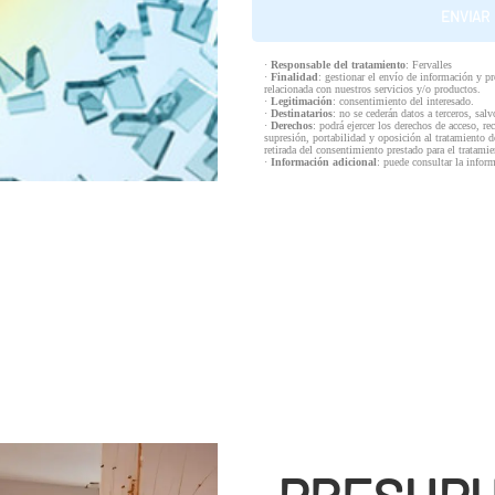
·
Responsable del tratamiento
: Fervalles
·
Finalidad
: gestionar el envío de información y p
relacionada con nuestros servicios y/o productos.
·
Legitimación
: consentimiento del interesado.
·
Destinatarios
: no se cederán datos a terceros, salv
·
Derechos
: podrá ejercer los derechos de acceso, re
supresión, portabilidad y oposición al tratamiento d
retirada del consentimiento prestado para el tratam
·
Información adicional
: puede consultar la infor