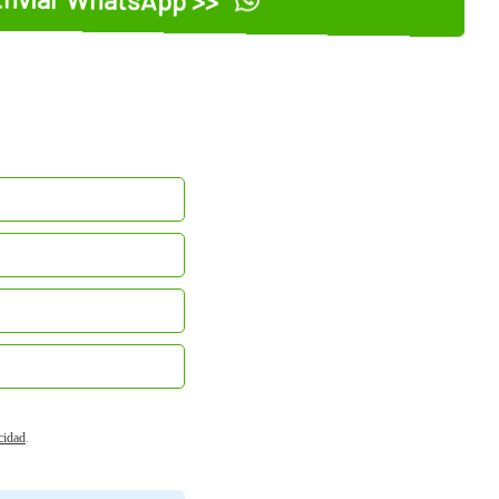
acidad
.