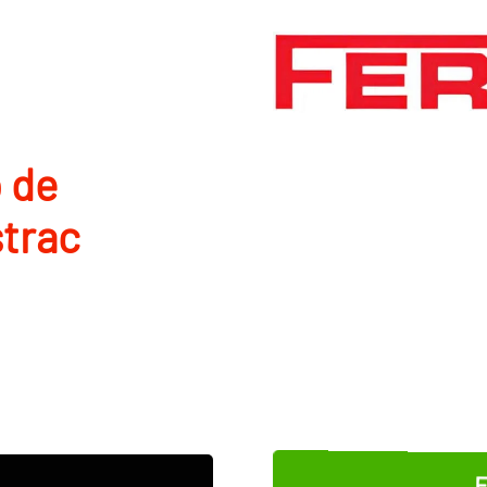
 de
strac
E