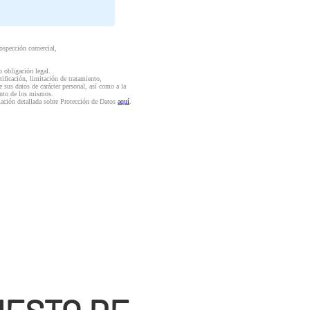
rospección comercial,
o obligación legal.
ctificación, limitación de tratamiento,
e sus datos de carácter personal, así como a la
iento de los mismos.
mación detallada sobre Protección de Datos
aquí
.