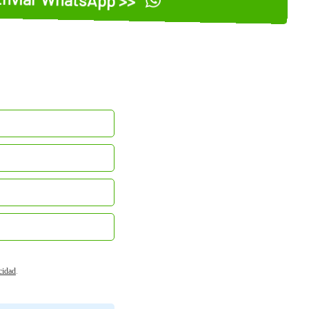
acidad
.