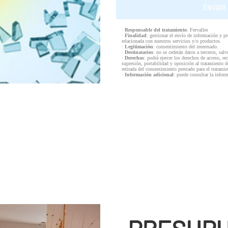
·
Responsable del tratamiento
: Fervalles
·
Finalidad
: gestionar el envío de información y p
relacionada con nuestros servicios y/o productos.
·
Legitimación
: consentimiento del interesado.
·
Destinatarios
: no se cederán datos a terceros, salv
·
Derechos
: podrá ejercer los derechos de acceso, re
supresión, portabilidad y oposición al tratamiento d
retirada del consentimiento prestado para el tratam
·
Información adicional
: puede consultar la infor