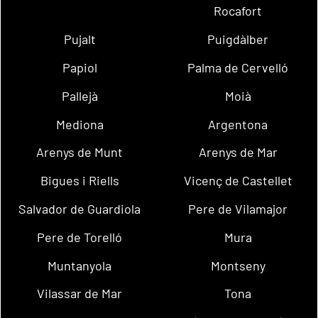
Rocafort
Pujalt
Puigdàlber
Papiol
Palma de Cervelló
Pallejà
Moià
Mediona
Argentona
Arenys de Munt
Arenys de Mar
Bigues i Riells
Vicenç de Castellet
Salvador de Guardiola
Pere de Vilamajor
Pere de Torelló
Mura
Muntanyola
Montseny
Vilassar de Mar
Tona