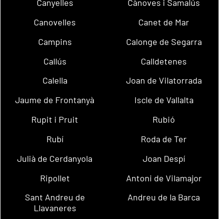
Canyelles
Cànoves i Samalús
Canovelles
Canet de Mar
Campins
Calonge de Segarra
Callús
Calldetenes
Calella
Joan de Vilatorrada
Jaume de Frontanyà
Iscle de Vallalta
Rupit i Pruit
Rubió
Rubí
Roda de Ter
Julià de Cerdanyola
Joan Despí
Ripollet
Antoni de Vilamajor
Sant Andreu de
Andreu de la Barca
Llavaneres