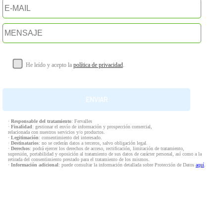
He leído y acepto la
política de privacidad
.
·
Responsable del tratamiento
: Fervalles
·
Finalidad
: gestionar el envío de información y prospección comercial,
relacionada con nuestros servicios y/o productos.
·
Legitimación
: consentimiento del interesado.
·
Destinatarios
: no se cederán datos a terceros, salvo obligación legal.
·
Derechos
: podrá ejercer los derechos de acceso, rectificación, limitación de tratamiento,
supresión, portabilidad y oposición al tratamiento de sus datos de carácter personal, así como a la
retirada del consentimiento prestado para el tratamiento de los mismos.
·
Información adicional
: puede consultar la información detallada sobre Protección de Datos
aquí
.