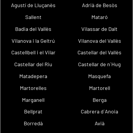
Agustí de Lluçanès
Adrià de Besòs
Sallent
Mataró
Badia del Vallès
Vilassar de Dalt
Vilanova i la Geltrú
Vilanova del Vallès
Castellbell i el Vilar
Castellar del Vallès
Castellar del Riu
Castellar de n´Hug
Matadepera
Masquefa
Martorelles
Martorell
Marganell
Berga
Bellprat
Cabrera d´Anoia
Borredà
Avià