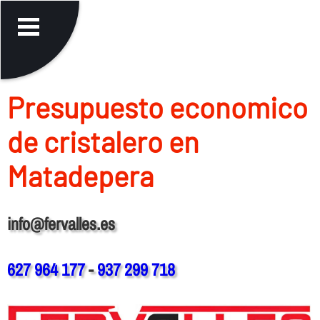
Presupuesto economico
de cristalero en
Matadepera
info@fervalles.es
627 964 177
-
937 299 718