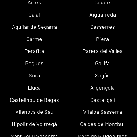
Artés
Calders
Calaf
Aiguafreda
Aguilar de Segarra
Casserres
Carme
Piera
Perafita
Parets del Vallès
Begues
Gallifa
Sora
Sagàs
Lluçà
Argençola
Castellnou de Bages
Castellgalí
Vilanova de Sau
Vilalba Sasserra
Hipòlit de Voltregà
Caldes de Montbui
Sant Feliu Sasserra
Pere de Riudebitlles