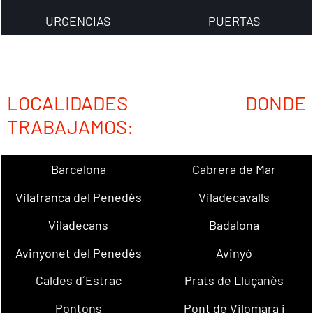
URGENCIAS
PUERTAS
LOCALIDADES DONDE
TRABAJAMOS:
Barcelona
Cabrera de Mar
Vilafranca del Penedès
Viladecavalls
Viladecans
Badalona
Avinyonet del Penedès
Avinyó
Caldes d´Estrac
Prats de Lluçanès
Pontons
Pont de Vilomara i