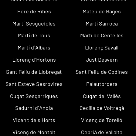
Pere de Ribes
Mateu de Bages
Martí Sesgueioles
Martí Sarroca
Martí de Tous
Martí de Centelles
Martí d´Albars
Llorenç Savall
Llorenç d´Hortons
Just Desvern
Sant Feliu de Llobregat
Sant Feliu de Codines
Sant Esteve Sesrovires
Palautordera
Cugat Sesgarrigues
Cugat del Vallès
Sadurní d´Anoia
Cecília de Voltregà
Vicenç dels Horts
Vicenç de Torelló
Vicenç de Montalt
Cebrià de Vallalta