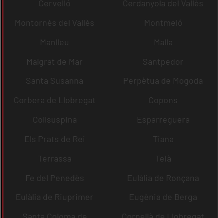
Cervelló
Cerdanyola del Vallès
Montornès del Vallès
Montmeló
Manlleu
Malla
Malgrat de Mar
Santpedor
Santa Susanna
Perpètua de Mogoda
Corbera de Llobregat
Copons
Collsuspina
Esparreguera
Els Prats de Rei
Tiana
Terrassa
Teià
Fe del Penedès
Eulàlia de Ronçana
Eulàlia de Riuprimer
Eugènia de Berga
Santa Coloma de
Cornellà de Llobregat