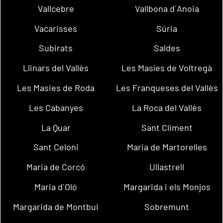
Vallcebre
Vallbona d´Anoia
Vacarisses
Súria
Subirats
Saldes
Llinars del Vallès
Les Masíes de Voltregà
Les Masies de Roda
Les Franqueses del Vallès
Les Cabanyes
La Roca del Vallès
La Quar
Sant Climent
Sant Celoni
Maria de Martorelles
Maria de Corcó
Ullastrell
Maria d´Oló
Margarida i els Monjos
Margarida de Montbui
Sobremunt