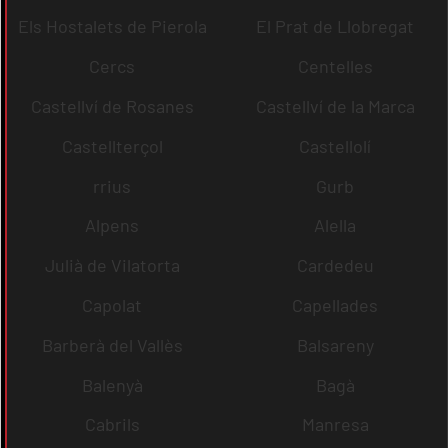
Els Hostalets de Pierola
El Prat de Llobregat
Cercs
Centelles
Castellví de Rosanes
Castellví de la Marca
Castellterçol
Castellolí
rrius
Gurb
Alpens
Alella
Julià de Vilatorta
Cardedeu
Capolat
Capellades
Barberà del Vallès
Balsareny
Balenyà
Bagà
Cabrils
Manresa