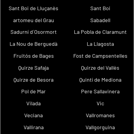
Sant Boi de Lluçanès
Sant Boi
artomeu del Grau
Sabadell
Sadurní d´Osormort
La Pobla de Claramunt
La Nou de Berguedà
La Llagosta
Fruitós de Bages
Fost de Campsentelles
Quirze Safaja
Quirze del Vallès
Quirze de Besora
Quintí de Mediona
Pol de Mar
Pere Sallavinera
Vilada
Vic
Veciana
Vallromanes
Vallirana
Vallgorguina