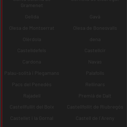
Gramenet
Gelida
Gavà
Olesa de Montserrat
Olesa de Bonesvalls
Olèrdola
dena
Castelldefels
Castellcir
Cardona
Navas
Palau-solità i Plegamans
Palafolls
Pacs del Penedès
Rellinars
Rajadell
Premià de Dalt
Castellfullit del Boix
Castellfollit de Riubregós
Castellet i la Gornal
Castell de l´Areny