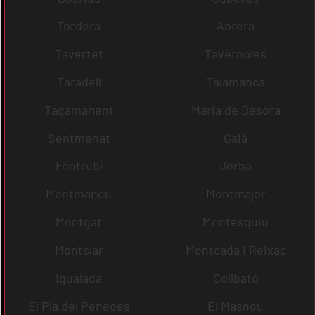
Tordera
Abrera
Tavertet
Tavèrnoles
Taradell
Talamanca
Tagamanent
Maria de Besora
Sentmenat
Gaià
Fontrubí
Jorba
Montmaneu
Montmajor
Montgat
Montesquiu
Montclar
Montcada i Reixac
Igualada
Collbató
El Pla del Penedès
El Masnou