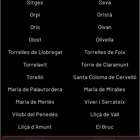
Sitges
Seva
Orpí
Oristà
Orís
Olvan
Olost
Olivella
Torrelles de Llobregat
Torrelles de Foix
Torrelavit
Torre de Claramunt
Torelló
Santa Coloma de Cervelló
Maria de Palautordera
Maria de Miralles
Maria de Merlès
Viver i Serrateix
Vilobí del Penedès
Lliçà de Vall
Lliçà d´Amunt
El Bruc
Dosrius
Cubelles