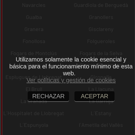
Navarcles
Guardiola de Berguedà
Gualba
Granollers
Granera
Gisclareny
Fonollosa
Folgueroles
Fogars de Montclús
Fogars de la Selva
Utilizamos solamente la cookie esencial y
Fígols
Figaró-Montmany
básica para el funcionamiento mínimo de esta
web.
Esplugues de Llobregat
Gironella
Ver políticas y gestión de cookies
El Brull
La Llacuna
RECHAZAR
ACEPTAR
La Granada
La Garriga
L´Hospitalet de Llobregat
L´Estany
L´Espunyola
l´Ametlla del Vallès